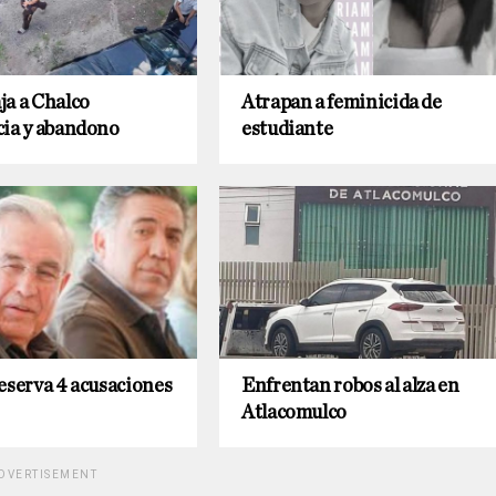
ja a Chalco
Atrapan a feminicida de
cia y abandono
estudiante
eserva 4 acusaciones
Enfrentan robos al alza en
Atlacomulco
DVERTISEMENT