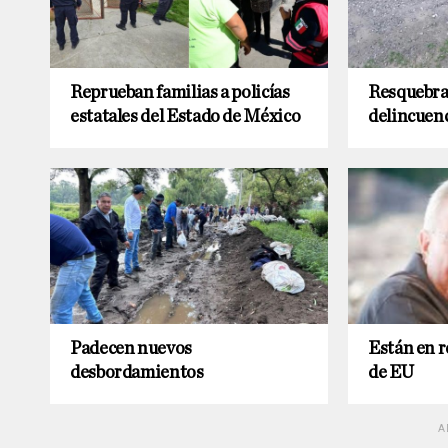
Reprueban familias a policías
Resquebra
estatales del Estado de México
delincuen
Padecen nuevos
Están en r
desbordamientos
de EU
A