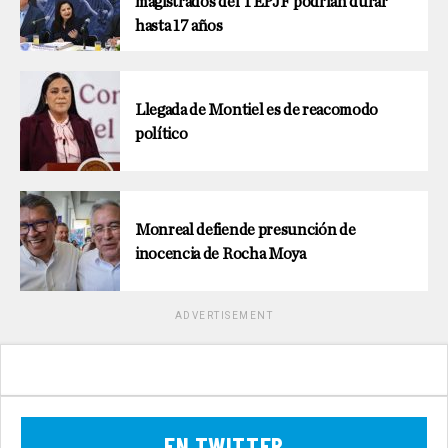
magistrados del TEPJF podrían durar
hasta 17 años
Llegada de Montiel es de reacomodo
político
Monreal defiende presunción de
inocencia de Rocha Moya
ADVERTISEMENT
EN TWITTER