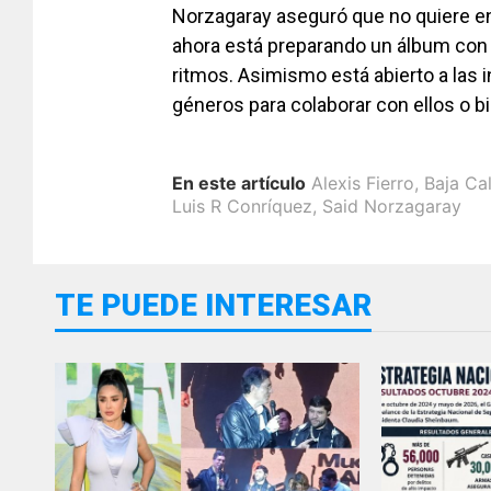
Norzagaray aseguró que no quiere en
ahora está preparando un álbum con 
ritmos. Asimismo está abierto a las i
géneros para colaborar con ellos o 
En este artículo
Alexis Fierro
,
Baja Cal
Luis R Conríquez
,
Said Norzagaray
TE PUEDE INTERESAR