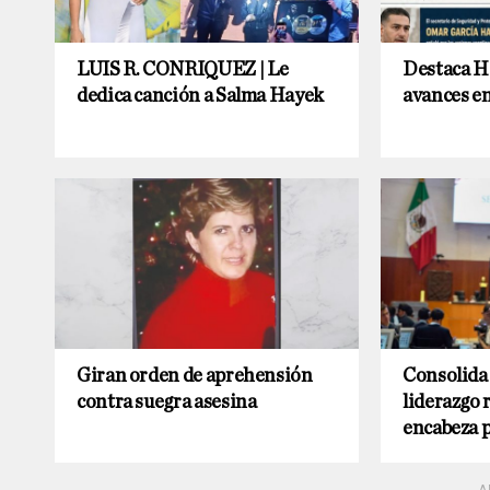
LUIS R. CONRIQUEZ | Le
Destaca Ha
dedica canción a Salma Hayek
avances e
Giran orden de aprehensión
Consolida 
contra suegra asesina
liderazgo 
encabeza 
A