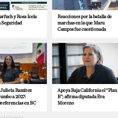
rfuch y Rosa Icela
Reacciones por la batalla de
n Seguridad
marchas en la que Maru
Campos fue cuestionada
Julieta Ramírez
Apoya Baja California el “Plan
rumbo a 2027:
B”; afirma diputada Eva
preferencias en BC
Moreno
DVERTISEMENT