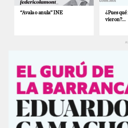
“Avala o anula” INE
¿Pues qué 
vieron?…
A