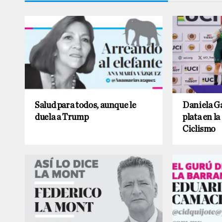
Salud para todos, aunque le
Daniela Ga
duela a Trump
plata en l
Ciclismo