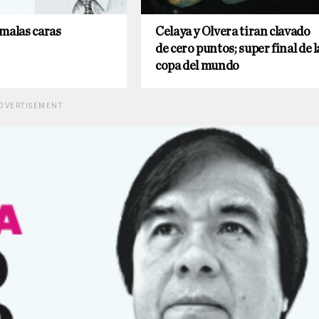
malas caras
Celaya y Olvera tiran clavado
de cero puntos; super final de l
copa del mundo
DVERTISEMENT