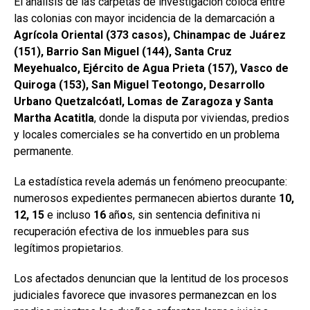
El análisis de las carpetas de investigación coloca entre
las colonias con mayor incidencia de la demarcación a
Agrícola Oriental (373 casos), Chinampac de Juárez
(151), Barrio San Miguel (144), Santa Cruz
Meyehualco, Ejército de Agua Prieta (157), Vasco de
Quiroga (153), San Miguel Teotongo, Desarrollo
Urbano Quetzalcóatl, Lomas de Zaragoza y Santa
Martha Acatitla
, donde la disputa por viviendas, predios
y locales comerciales se ha convertido en un problema
permanente.
La estadística revela además un fenómeno preocupante:
numerosos expedientes permanecen abiertos durante
10,
12, 15
e incluso
16
añ
o
s, sin sentencia definitiva ni
recuperación efectiva de los inmuebles para sus
legítimos propietarios.
Los afectados denuncian que la lentitud de los procesos
judiciales favorece que invasores permanezcan en los