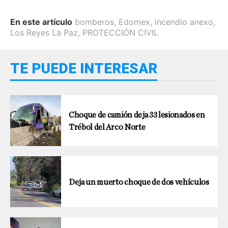
En este artículo
bomberos
,
Edomex
,
incendio anexo
,
Los Reyes La Paz
,
PROTECCIÓN CIVIL
TE PUEDE INTERESAR
Choque de camión deja 33 lesionados en
Trébol del Arco Norte
Deja un muerto choque de dos vehículos