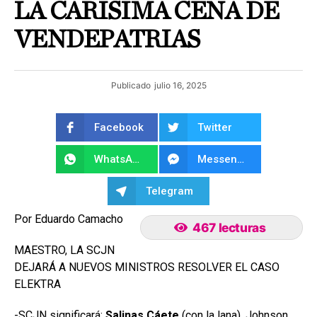
LA CARÍSIMA CENA DE
VENDEPATRIAS
Publicado
julio 16, 2025
Facebook
Twitter
WhatsApp
Messenger
Telegram
Por Eduardo Camacho
467 lecturas
MAESTRO, LA SCJN
DEJARÁ A NUEVOS MINISTROS RESOLVER EL CASO
ELEKTRA
-SCJN significará:
Salinas Cáete
(con la lana), Johnson