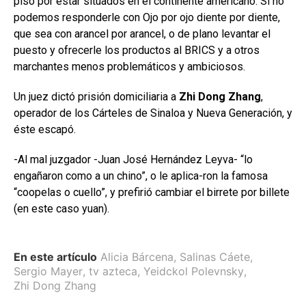
piso por estar situados en el continente americano. Si no
podemos responderle con Ojo por ojo diente por diente,
que sea con arancel por arancel, o de plano levantar el
puesto y ofrecerle los productos al BRICS y a otros
marchantes menos problemáticos y ambiciosos.
Un juez dictó prisión domiciliaria a
Zhi Dong Zhang
,
operador de los Cárteles de Sinaloa y Nueva Generación, y
éste escapó.
-Al mal juzgador -Juan José Hernández Leyva- “lo
engañaron como a un chino”, o le aplica-ron la famosa
“coopelas o cuello”, y prefirió cambiar el birrete por billete
(en este caso yuan).
En este artículo
Alicia Bárcena
,
Salinas Cáete
,
Sergio Mayer
,
tv azteca
,
Yeidckol Polevnsky
,
Zhi Dong Zhang