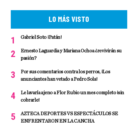
LO MÁS VISTO
Gabriel Soto ¡Patán!
Ernesto Laguardia y Mariana Ochoa ¿revivirán su
pasión?
Por sus comentarios contra los perros, ¡Los
anunciantes han vetado a Pedro Sola!
Le lavaría ajeno a Flor Rubio un mes completo ¡sin
cobrarle!
AZTECA DEPORTES VS ESPECTÁCULOS SE
ENFRENTARON EN LA CANCHA