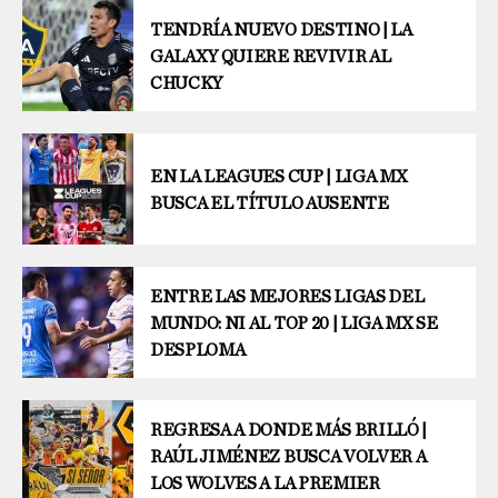
TENDRÍA NUEVO DESTINO | LA
GALAXY QUIERE REVIVIR AL
CHUCKY
EN LA LEAGUES CUP | LIGA MX
BUSCA EL TÍTULO AUSENTE
ENTRE LAS MEJORES LIGAS DEL
MUNDO: NI AL TOP 20 | LIGA MX SE
DESPLOMA
REGRESA A DONDE MÁS BRILLÓ |
RAÚL JIMÉNEZ BUSCA VOLVER A
LOS WOLVES A LA PREMIER