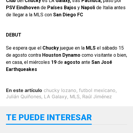
Club
del
Chucky
es LA
Galaxy,
tras
Pachuca,
pasó por
PSV Eindhoven
de
Países Bajos
y
Napoli
de Italia antes
de llegar a la MLS con
San Diego FC
DEBUT
Se espera que el
Chucky
juegue en la
MLS
el sábado 15
de agosto contra
Houston Dynamo
como visitante o bien,
en casa, el miércoles
19
de
agosto
ante
San José
Earthqueakes
En este artículo
chucky lozano
,
futbol mexicano
,
Julián Quiñones
,
LA Galaxy
,
MLS
,
Raúl Jiménez
TE PUEDE INTERESAR