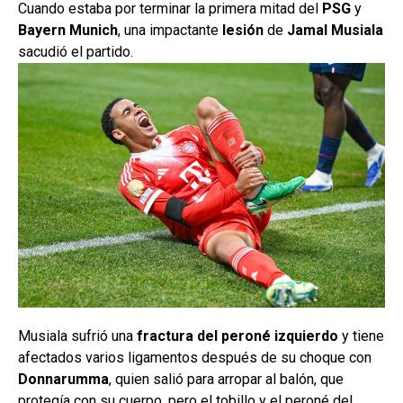
Cuando estaba por terminar la primera mitad del
PSG
y
Bayern Munich
, una impactante
lesión
de
Jamal Musiala
sacudió el partido.
Musiala sufrió una
fractura del peroné izquierdo
y tiene
afectados varios ligamentos después de su choque con
Donnarumma
, quien salió para arropar al balón, que
protegía con su cuerpo, pero el tobillo y el peroné del