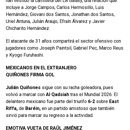
han vestido la camiseta del LA Galaxy, una relación que
incluye a Jorge Campos, Carlos Hermosillo, Luis
Hernández, Giovani dos Santos, Jonathan dos Santos,
Uriel Antuna, Julián Araujo, Efraín Álvarez y Javier
Chicharito Hernández.
El atacante de 31 años compartirá el sector ofensivo con
jugadores como Joseph Paintsil, Gabriel Pec, Marco Reus
y Kyogo Furuhashi.
MEXICANOS EN EL EXTRANJERO
QUIÑONES FIRMA GOL
Julián Quiñones
sigue con su racha goleadora, pues
volvió a marcar con
Al Qadsiah
tras el Mundial 2026. El
delantero mexicano fue parte del triunfo
6-2
sobre
East
Riffa,
de
Baréin,
en un partido amistoso que también
sirvió para marcar su regreso a la actividad.
EMOTIVA VUETA DE RAÚL JIMÉNEZ