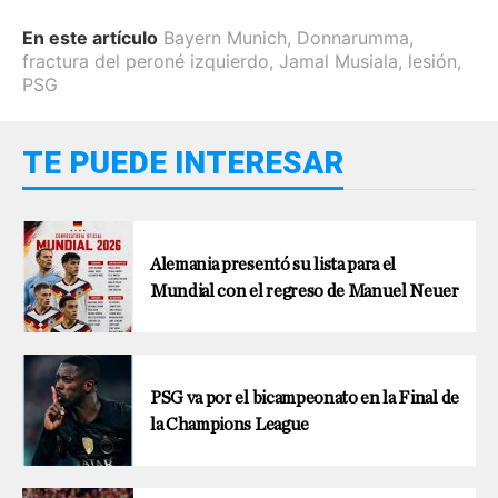
En este artículo
Bayern Munich
,
Donnarumma
,
fractura del peroné izquierdo
,
Jamal Musiala
,
lesión
,
PSG
TE PUEDE INTERESAR
Alemania presentó su lista para el
Mundial con el regreso de Manuel Neuer
PSG va por el bicampeonato en la Final de
la Champions League