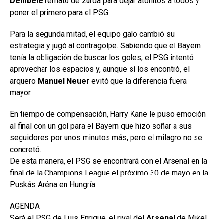
Dembélé
remató de zurda para dejar atónitos a todos y
poner el primero para el PSG.
Para la segunda mitad, el equipo galo cambió su
estrategia y jugó al contragolpe. Sabiendo que el Bayern
tenía la obligación de buscar los goles, el PSG intentó
aprovechar los espacios y, aunque sí los encontró, el
arquero
Manuel Neuer
evitó que la diferencia fuera
mayor.
En tiempo de compensación, Harry Kane le puso emoción
al final con un gol para el Bayern que hizo soñar a sus
seguidores por unos minutos más, pero el milagro no se
concretó.
De esta manera, el PSG se encontrará con el Arsenal en la
final de la Champions League el próximo 30 de mayo en la
Puskás Aréna en Hungría.
AGENDA
Será el PSG de Luis Enrique, el rival del
Arsenal
de Mikel