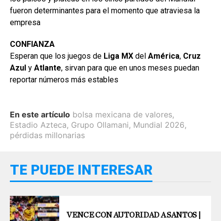
fueron determinantes para el momento que atraviesa la
empresa
CONFIANZA
Esperan que los juegos de
Liga MX
del
América
,
Cruz
Azul
y
Atlante
, sirvan para que en unos meses puedan
reportar números más estables
En este artículo
bolsa mexicana de valores
,
Estadio Azteca
,
Grupo Ollamani
,
Mundial 2026
,
pérdidas millonarias
TE PUEDE INTERESAR
VENCE CON AUTORIDAD A SANTOS |