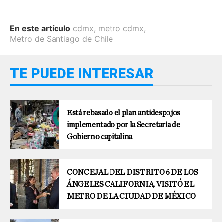
En este artículo
cdmx
,
metro cdmx
,
Metro de Santiago de Chile
TE PUEDE INTERESAR
Está rebasado el plan antidespojos
implementado por la Secretaría de
Gobierno capitalina
CONCEJAL DEL DISTRITO 6 DE LOS
ÁNGELES CALIFORNIA, VISITÓ EL
METRO DE LA CIUDAD DE MÉXICO