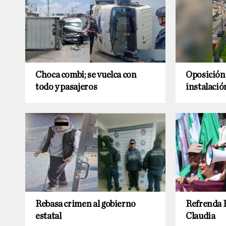
Choca combi; se vuelca con
Oposición 
todo y pasajeros
instalació
Rebasa crimen al gobierno
Refrenda E
estatal
Claudia