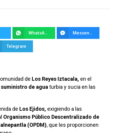
WhatsApp
Messenger
Telegram
 comunidad de
Los Reyes Iztacala,
en el
l
suministro de agua
turbia y sucia en las
enida de
Los Ejidos,
exigiendo a las
al
Organismo Público Descentralizado de
Tlalnepantla (OPDM)
, que les proporcionen
mano.