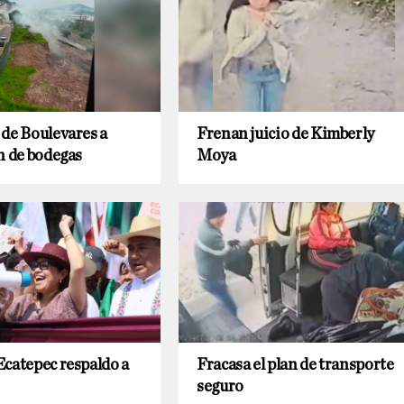
de Boulevares a
Frenan juicio de Kimberly
n de bodegas
Moya
catepec respaldo a
Fracasa el plan de transporte
seguro