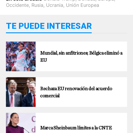
Occidente
,
Rusia
,
Ucrania
,
Unión Europea
TE PUEDE INTERESAR
Mundial, sin anfitriones; Bélgica eliminó a
EU
Rechaza EU renovación del acuerdo
comercial
Marca Sheinbaum límites a la CNTE