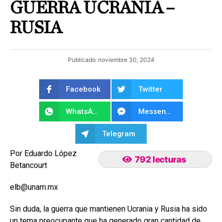
GUERRA UCRANIA –
RUSIA
Publicado
noviembre 30, 2024
Facebook
Twitter
WhatsApp
Messenger
Telegram
Por Eduardo López
792 lecturas
Betancourt
elb@unam.mx
Sin duda, la guerra que mantienen Ucrania y Rusia ha sido
un tema preocupante que ha generado gran cantidad de