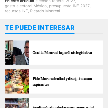
En este artículo
elección federal 2027
,
gasto electoral México
,
presupuesto INE 2027
,
recursos INE
,
Ricardo Monreal
TE PUEDE INTERESAR
Oculta Monreal la parálisis legislativa
Pide Morena lealtad y disciplina a sus
aspirantes
Analizarán diputados presupuesto del