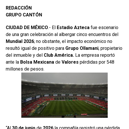
REDACCIÓN
GRUPO CANTÓN
CIUDAD DE MÉXICO
.- El
Estadio
Azteca
fue escenario
de una gran celebración al albergar cinco encuentros del
Mundial 2026
; no obstante, el impacto económico no
resultó igual de positivo para
Grupo
Ollamani
, propietario
del inmueble y del
Club América.
La empresa reportó
ante la
Bolsa
Mexicana
de
Valores
pérdidas por 548
millones de pesos.
“Al
30 de junio
de
2026
la compañía registró una pérdida