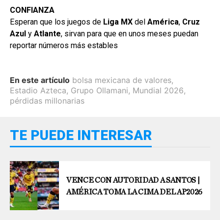
CONFIANZA
Esperan que los juegos de
Liga MX
del
América
,
Cruz
Azul
y
Atlante
, sirvan para que en unos meses puedan
reportar números más estables
En este artículo
bolsa mexicana de valores
,
Estadio Azteca
,
Grupo Ollamani
,
Mundial 2026
,
pérdidas millonarias
TE PUEDE INTERESAR
VENCE CON AUTORIDAD A SANTOS |
AMÉRICA TOMA LA CIMA DEL AP2026