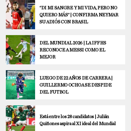
“DI MI SANGRE Y MI VIDA, PERO NO
QUIERO MÁS” | CONFIRMA NEYMAR
SU ADIÓS CON BRASIL
DEL MUNDIAL 2026 | LA IFFHS
RECONOCE A MESSI COMO EL
MEJOR
LUEGO DE 22 AÑOS DE CARRERA |
GUILLERMO OCHOA SE DESPIDE
DEL FUTBOL
Está entre los 28 candidatos | Julián
Quiñones aspira al XI ideal del Mundial