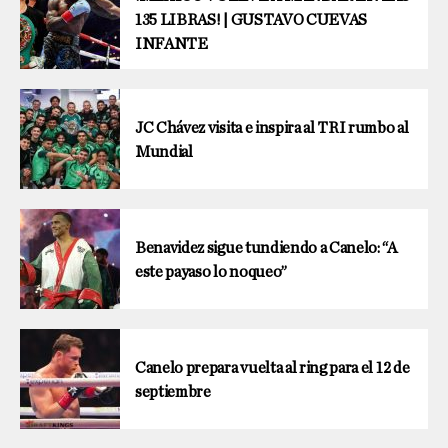
135 LIBRAS! | GUSTAVO CUEVAS
INFANTE
JC Chávez visita e inspira al TRI rumbo al
Mundial
Benavidez sigue tundiendo a Canelo: “A
este payaso lo noqueo”
Canelo prepara vuelta al ring para el 12 de
septiembre