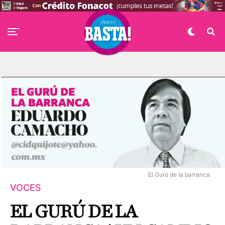
El Gurú de la barranca
VOCES
EL GURÚ DE LA