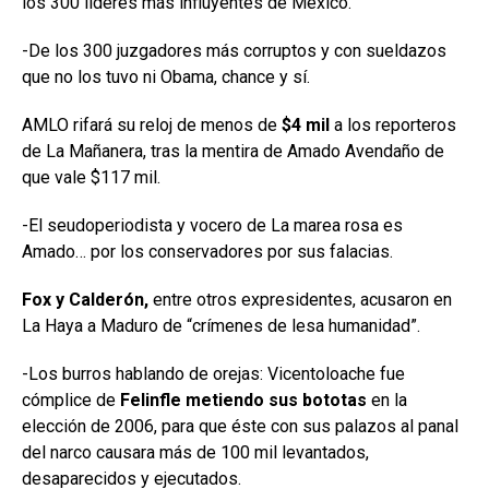
los 300 líderes más influyentes de México.
-De los 300 juzgadores más corruptos y con sueldazos
que no los tuvo ni Obama, chance y sí.
AMLO rifará su reloj de menos de
$4 mil
a los reporteros
de La Mañanera, tras la mentira de Amado Avendaño de
que vale $117 mil.
-El seudoperiodista y vocero de La marea rosa es
Amado… por los conservadores por sus falacias.
Fox y Calderón,
entre otros expresidentes, acusaron en
La Haya a Maduro de “crímenes de lesa humanidad”.
-Los burros hablando de orejas: Vicentoloache fue
cómplice de
Felinfle metiendo sus bototas
en la
elección de 2006, para que éste con sus palazos al panal
del narco causara más de 100 mil levantados,
desaparecidos y ejecutados.