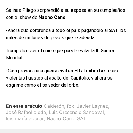
Salinas Pliego sorprendió a su esposa en su cumpleaños
con el show de
Nacho Cano
.
-Ahora que sorprenda a todo el país pagándole al
SAT
los
miles de millones de pesos que le adeuda.
Trump dice ser el único que puede evitar la
III
Guerra
Mundial.
-Casi provoca una guerra civil en EU al
exhortar
a sus
violentas huestes al asalto del Capitolio, y ahora se
esgrime como el salvador del orbe.
En este artículo
Calderón
,
fox
,
Javier Laynez
,
José Rafael ojeda
,
Luis Cresencio Sandoval
,
luis maría aguilar
,
Nacho Cano
,
SAT