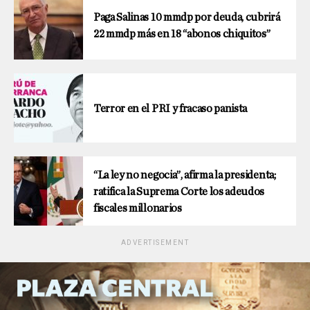
Paga Salinas 10 mmdp por deuda, cubrirá
22 mmdp más en 18 “abonos chiquitos”
Terror en el PRI y fracaso panista
“La ley no negocia”, afirma la presidenta;
ratifica la Suprema Corte los adeudos
fiscales millonarios
ADVERTISEMENT