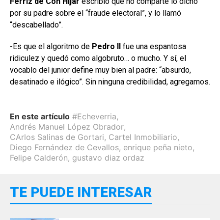
Ferriz de Con Híjar
escribió que no comparte lo dicho
por su padre sobre el “fraude electoral”, y lo llamó
“descabellado”.
-Es que el algoritmo de
Pedro II
fue una espantosa
ridiculez y quedó como algobruto… o mucho. Y sí, el
vocablo del junior define muy bien al padre: “absurdo,
desatinado e ilógico”. Sin ninguna credibilidad, agregamos.
En este artículo
#Echeverria
,
Andrés Manuel López Obrador
,
CArlos Salinas de Gortari
,
Cartel Inmobiliario
,
Diego Fernández de Cevallos
,
enrique peña nieto
,
Felipe Calderón
,
gustavo diaz ordaz
TE PUEDE INTERESAR