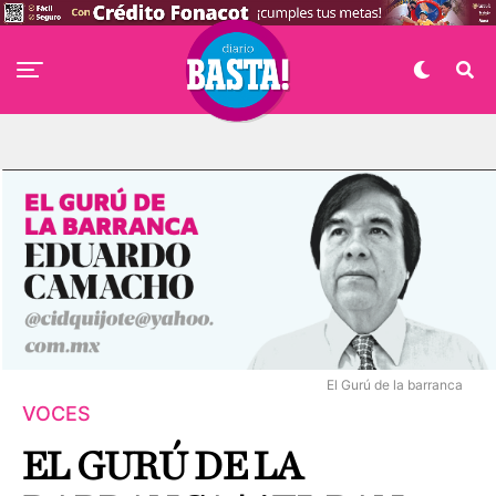
El Gurú de la barranca
VOCES
EL GURÚ DE LA