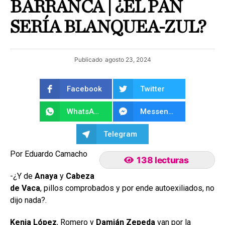
BARRANCA | ¿EL PAN
SERÍA BLANQUEA-ZUL?
Publicado
agosto 23, 2024
Facebook
Twitter
WhatsApp
Messenger
Telegram
Por Eduardo Camacho
138 lecturas
-¿Y de
Anaya
y
Cabeza
de Vaca
, pillos comprobados y por ende autoexiliados, no
dijo nada?.
Kenia López
, Romero y
Damián Zepeda
van por la