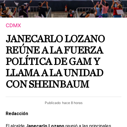
CDMX
JANECARLO LOZANO
REÚNE A LA FUERZA
POLÍTICA DE GAM Y
LLAMA A LA UNIDAD
CON SHEINBAUM
Publicado
hace 8 horas
Redacción
El alcalde
Janecarlo Lozano
reunió a las principales