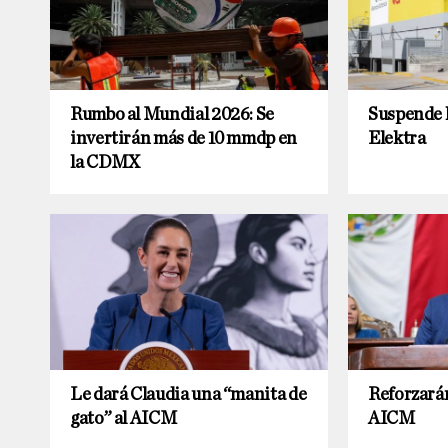
Rumbo al Mundial 2026: Se
Suspende 
invertirán más de 10 mmdp en
Elektra
la CDMX
Le dará Claudia una “manita de
Reforzarán
gato” al AICM
AICM