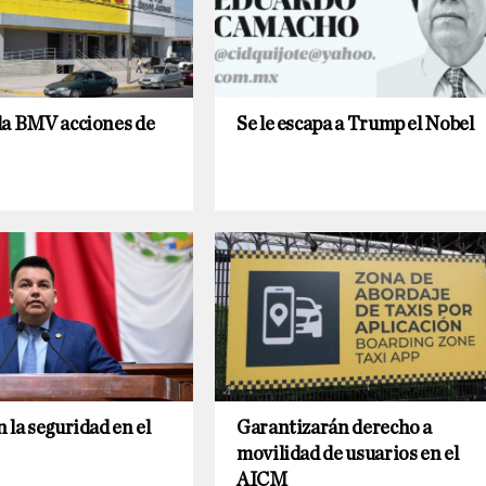
la BMV acciones de
Se le escapa a Trump el Nobel
 la seguridad en el
Garantizarán derecho a
movilidad de usuarios en el
AICM