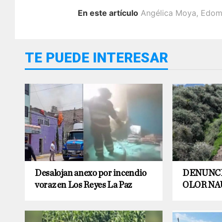
En este artículo
Angélica Moya
,
Edom
TE PUEDE INTERESAR
Desalojan anexo por incendio
DENUNCI
voraz en Los Reyes La Paz
OLOR N