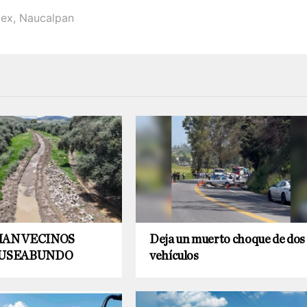
ex
,
Naucalpan
AN VECINOS
Deja un muerto choque de dos
AUSEABUNDO
vehículos