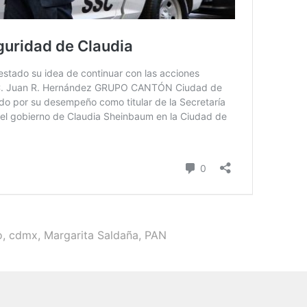
o
,
cdmx
,
Margarita Saldaña
,
PAN