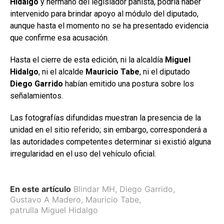
Hidalgo
y hermano del legislador panista, podría haber
intervenido para brindar apoyo al módulo del diputado,
aunque hasta el momento no se ha presentado evidencia
que confirme esa acusación.
Hasta el cierre de esta edición, ni la alcaldía
Miguel
Hidalgo
, ni el alcalde
Mauricio
Tabe
, ni el diputado
Diego Garrido
habían emitido una postura sobre los
señalamientos.
Las fotografías difundidas muestran la presencia de la
unidad en el sitio referido; sin embargo, corresponderá a
las autoridades competentes determinar si existió alguna
irregularidad en el uso del vehículo oficial.
En este artículo
Blindar MH
,
Diego Garrido
,
Gustavo A Madero
,
Mauricio Tabe
,
patrulla Miguel Hidalgo