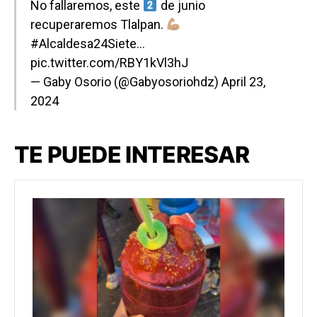
No fallaremos, este
de junio
recuperaremos Tlalpan.
#Alcaldesa24Siete
…
pic.twitter.com/RBY1kVl3hJ
— Gaby Osorio (@Gabyosoriohdz)
April 23,
2024
TE PUEDE INTERESAR