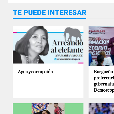
TE PUEDE INTERESAR
Agua y corrupción
Burgueño 
preferenci
gubernatu
Demoscop