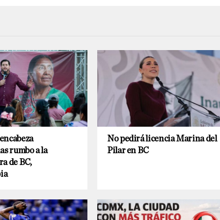
encabeza
No pedirá licencia Marina del
as rumbo a la
Pilar en BC
ra de BC,
ia