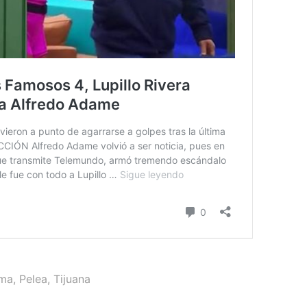
ama
,
Pelea
,
Tijuana