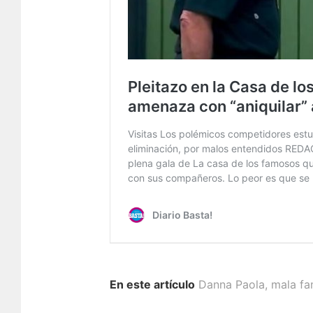
En este artículo
Danna Paola
,
mala f