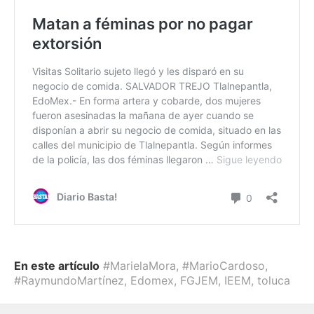
En este artículo
#MarielaMora
,
#MarioCardoso
,
#RaymundoMartínez
,
Edomex
,
FGJEM
,
IEEM
,
toluca