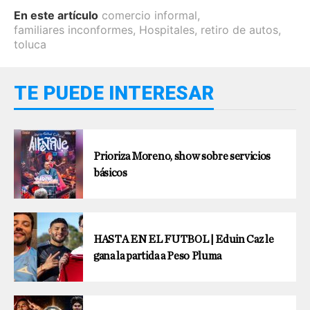
En este artículo
comercio informal
,
familiares inconformes
,
Hospitales
,
retiro de autos
,
toluca
TE PUEDE INTERESAR
Prioriza Moreno, show sobre servicios
básicos
HASTA EN EL FUTBOL | Eduin Caz le
gana la partida a Peso Pluma