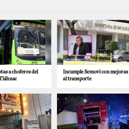
tas a choferes del
Incumple Semovi con mejoras
láhuac
al transporte