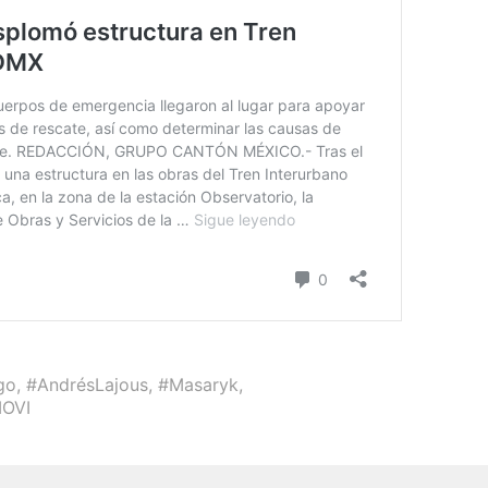
go
,
#AndrésLajous
,
#Masaryk
,
OVI