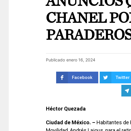
ANUNCIOS 
CHANEL PO
PARADEROS
Publicado
enero 16, 2024
Facebook
Twitter
Héctor Quezada
Ciudad de México. –
Habitantes de P
Movilidad, Andrés Lajous, para el reti