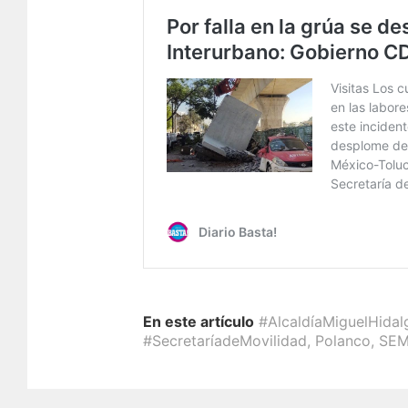
En este artículo
#AlcaldíaMiguelHidal
#SecretaríadeMovilidad
,
Polanco
,
SEM