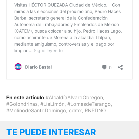
En este artículo
#AlcaldíaAlvaroObregón
,
#Golondrinas
,
#LíaLimón
,
#LomasdeTarango
,
#MolinodeSantoDomingo
,
cdmx
,
RNPDNO
TE PUEDE INTERESAR