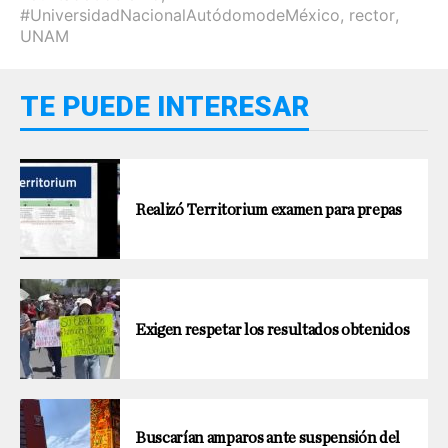
#UniversidadNacionalAutódomodeMéxico
,
rector
,
UNAM
TE PUEDE INTERESAR
Realizó Territorium examen para prepas
Exigen respetar los resultados obtenidos
Buscarían amparos ante suspensión del