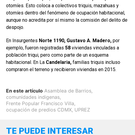
otomíes. Esto coloca a colectivos triquis, mazahuas y
otomíes dentro del fenómeno de ocupación habitacional,
aunque no acredita por sí mismo la comisión del delito de
despojo.
En Insurgentes
Norte 1190, Gustavo
A. Madero,
por
ejemplo, fueron registradas
58
viviendas vinculadas a
población triqui, pero como parte de un esquema
habitacional. En La
Candelaria,
familias triquis incluso
compraron el terreno y recibieron viviendas en 2015.
En este artículo
Asamblea de Barrios
,
comunidades indigenas
,
Frente Popular Francisco Villa
,
ocupación de predios CDMX
,
UPREZ
TE PUEDE INTERESAR