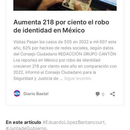
En este artículo
#EduardoLópezBentancourt
,
#JuntadeGobierno
,