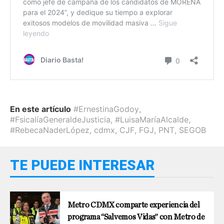
En este artículo
#ErnestinaGodoy
,
#FsicalíaGeneraldeJusticia
,
#LuisaMaríaAlcalde
,
#RebecaNaderLópez
,
cdmx
,
CJF
,
FGJ
,
PNT
,
SEGOB
TE PUEDE INTERESAR
Metro CDMX comparte experiencia del
programa “Salvemos Vidas” con Metro de