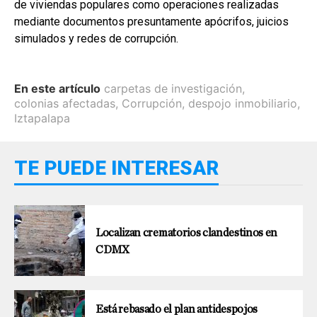
de viviendas populares como operaciones realizadas
mediante documentos presuntamente apócrifos, juicios
simulados y redes de corrupción.
En este artículo
carpetas de investigación
,
colonias afectadas
,
Corrupción
,
despojo inmobiliario
,
Iztapalapa
TE PUEDE INTERESAR
Localizan crematorios clandestinos en
CDMX
Está rebasado el plan antidespojos