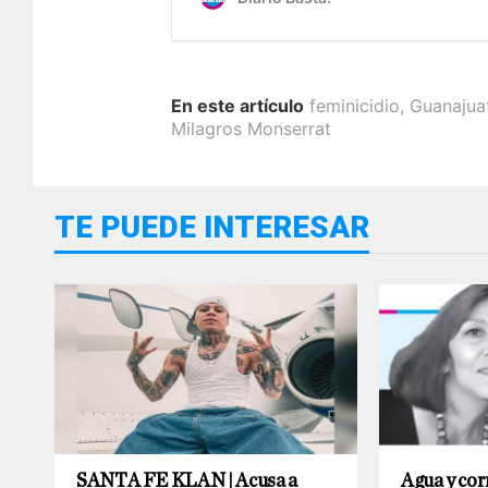
En este artículo
feminicidio
,
Guanajua
Milagros Monserrat
TE PUEDE INTERESAR
SANTA FE KLAN | Acusa a
Agua y co