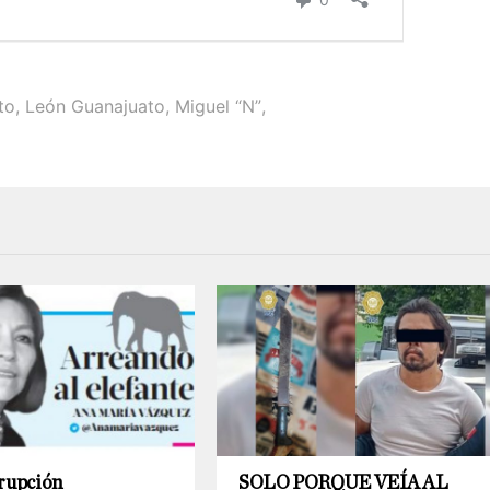
to
,
León Guanajuato
,
Miguel “N”
,
rrupción
SOLO PORQUE VEÍA AL