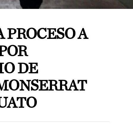
A PROCESO A
 POR
IO DE
 MONSERRAT
UATO