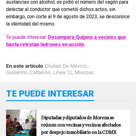
sustancias con alcohol; se pidió el número del vagón para
detectar al conductor que cometió dichos actos, sin
embargo, con corte al 9 de agosto de 2023, se desconoce
la identidad del mismo.
Te puede interesar:
Desampara Quijano a vecinos que
hasta retratan ladrones en acción
.
En este artículo
Ciudad De México
,
Guillermo Calderón
,
Línea 12
,
Mixcoac
TE PUEDE INTERESAR
Diputadas y diputados de Morena se
reúnen con vecinas y vecinos afectados
por despojo inmobiliario en la CDMX