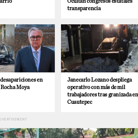
Barrio
Ocultan congresos estatales
transparencia
 desapariciones en
Janecarlo Lozano despliega
e Rocha Moya
operativo con más de mil
trabajadores tras granizada e
Cuautepec
DVERTISEMENT