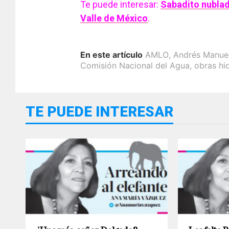
Te puede interesar:
Sabadito nublado
Valle de México
.
En este artículo
AMLO
,
Andrés Manue
Comisión Nacional del Agua
,
obras hi
TE PUEDE INTERESAR