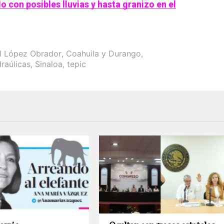
 con posibles lluvias y hasta granizo en el
l López Obrador
,
Coahuila y Durango
,
draúlicas
,
Sinaloa
,
tepic