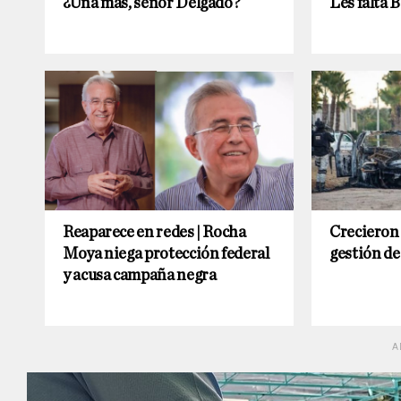
¿Una más, señor Delgado?
Les falta 
Reaparece en redes | Rocha
Crecieron
Moya niega protección federal
gestión d
y acusa campaña negra
A