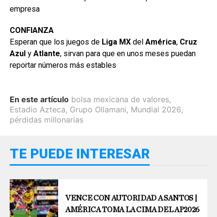
empresa
CONFIANZA
Esperan que los juegos de
Liga MX
del
América
,
Cruz
Azul
y
Atlante
, sirvan para que en unos meses puedan
reportar números más estables
En este artículo
bolsa mexicana de valores
,
Estadio Azteca
,
Grupo Ollamani
,
Mundial 2026
,
pérdidas millonarias
TE PUEDE INTERESAR
VENCE CON AUTORIDAD A SANTOS |
AMÉRICA TOMA LA CIMA DEL AP2026