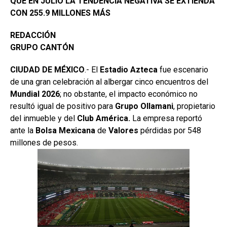
QUE EN JULIO LA TENDENCIA NEGATIVA SE EXTIENDA
CON 255.9 MILLONES MÁS
REDACCIÓN
GRUPO CANTÓN
CIUDAD DE MÉXICO
.- El
Estadio
Azteca
fue escenario
de una gran celebración al albergar cinco encuentros del
Mundial 2026
; no obstante, el impacto económico no
resultó igual de positivo para
Grupo
Ollamani
, propietario
del inmueble y del
Club América.
La empresa reportó
ante la
Bolsa
Mexicana
de
Valores
pérdidas por 548
millones de pesos.