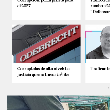
Corrupción: perfil priísta para
PRI recicl
el 2027
rumbo a 20
“Defensor
Corruptelas de alto nivel: La
Traficante
justicia que no toca a la élite
A