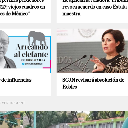
a perfiles perdedores
Le aplican la voladora: Tribun
27; viejos cuadros en
revoca acuerdo en caso Estafa
es de México”
maestra
 de influencias
SCJN revisará absolución de
Robles
DVERTISEMENT