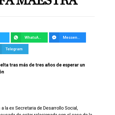
FA MAESTRA”
WhatsApp
Messenger
Telegram
uelta tras más de tres años de esperar un
ión
a la ex Secretaria de Desarrollo Social,
cusada de estar relacionada con el caso de la