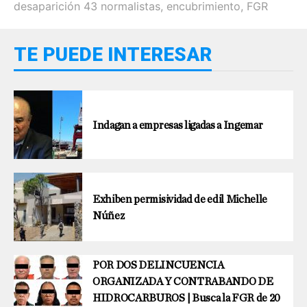
desaparición 43 normalistas
,
encubrimiento
,
FGR
TE PUEDE INTERESAR
Indagan a empresas ligadas a Ingemar
Exhiben permisividad de edil Michelle
Núñez
POR DOS DELINCUENCIA
ORGANIZADA Y CONTRABANDO DE
HIDROCARBUROS | Busca la FGR de 20