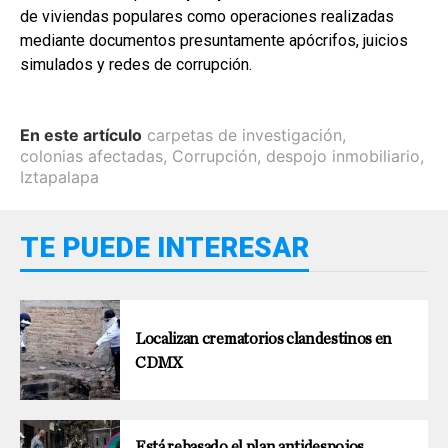
de viviendas populares como operaciones realizadas
mediante documentos presuntamente apócrifos, juicios
simulados y redes de corrupción.
En este artículo
carpetas de investigación
,
colonias afectadas
,
Corrupción
,
despojo inmobiliario
,
Iztapalapa
TE PUEDE INTERESAR
Localizan crematorios clandestinos en
CDMX
Está rebasado el plan antidespojos