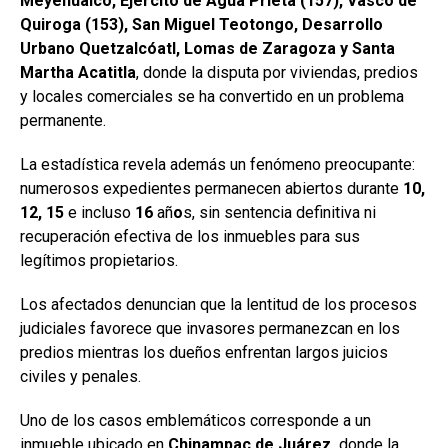
Meyehualco, Ejército de Agua Prieta (157), Vasco de
Quiroga (153), San Miguel Teotongo, Desarrollo
Urbano Quetzalcóatl, Lomas de Zaragoza y Santa
Martha Acatitla
, donde la disputa por viviendas, predios
y locales comerciales se ha convertido en un problema
permanente.
La estadística revela además un fenómeno preocupante:
numerosos expedientes permanecen abiertos durante
10,
12, 15
e incluso
16
añ
o
s, sin sentencia definitiva ni
recuperación efectiva de los inmuebles para sus
legítimos propietarios.
Los afectados denuncian que la lentitud de los procesos
judiciales favorece que invasores permanezcan en los
predios mientras los dueños enfrentan largos juicios
civiles y penales.
Uno de los casos emblemáticos corresponde a un
inmueble ubicado en
Chinampac
de Juárez,
donde la