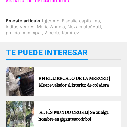
Atrapan a líder de huachicoleros.
En este artículo
fgjcdmx
,
Fiscalía capitalina
,
indios verdes
,
María Ángela
,
Nezahualcóyotl
,
policía municipal
,
Vicente Ramírez
TE PUEDE INTERESAR
EN EL MERCADO DE LA MERCED |
Muere velador al interior de coladera
¡ADIÓS MUNDO CRUEL!| Se cuelga
hombre en gigantesco árbol