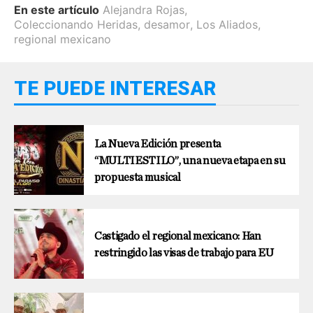
En este artículo
Alejandra Rojas
,
Coleccionando Heridas
,
desamor
,
Los Aliados
,
regional mexicano
TE PUEDE INTERESAR
La Nueva Edición presenta
“MULTIESTILO”, una nueva etapa en su
propuesta musical
Castigado el regional mexicano: Han
restringido las visas de trabajo para EU