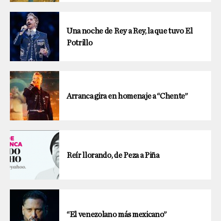
Una noche de Rey a Rey, la que tuvo El
Potrillo
Arranca gira en homenaje a “Chente”
Reír llorando, de Peza a Piña
“El venezolano más mexicano”