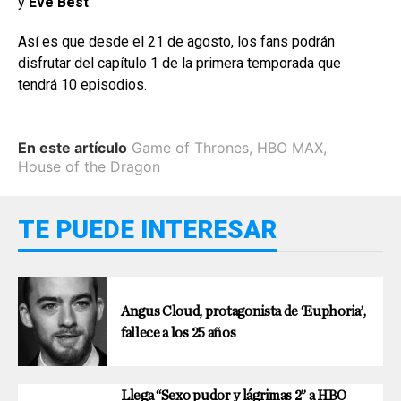
y
Eve Best
.
Así es que desde el 21 de agosto, los fans podrán
disfrutar del capítulo 1 de la primera temporada que
tendrá 10 episodios.
En este artículo
Game of Thrones
,
HBO MAX
,
House of the Dragon
TE PUEDE INTERESAR
Angus Cloud, protagonista de ‘Euphoria’,
fallece a los 25 años
Llega “Sexo pudor y lágrimas 2” a HBO