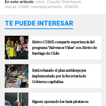
En este artículo
cdmx
,
Claudia Sheinbaum
,
placas CDMX
,
reemplacamiento
,
SEMOVI
TE PUEDE INTERESAR
Metro CDMX comparte experiencia del
programa “Salvemos Vidas” con Metro de
Santiago de Chile
Está rebasado el plan antidespojos
implementado por la Secretaría de
Gobierno capitalina
Siguen operando los taxis piratas en