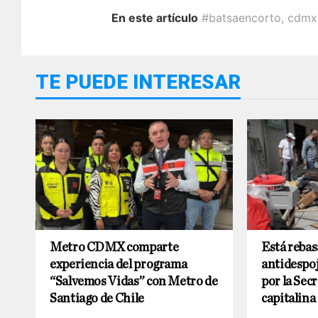
En este artículo
#batsaencorto
,
cdmx
TE PUEDE INTERESAR
Metro CDMX comparte
Está rebas
experiencia del programa
antidespo
“Salvemos Vidas” con Metro de
por la Sec
Santiago de Chile
capitalina