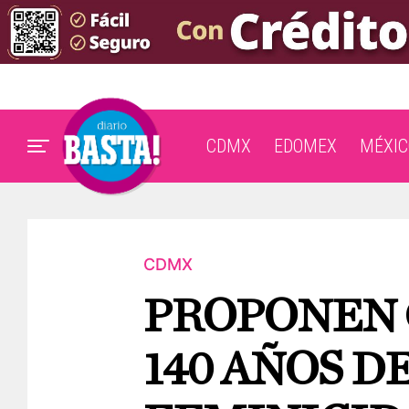
CDMX
EDOMEX
MÉXIC
CDMX
PROPONEN 
140 AÑOS D