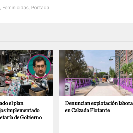
,
Feminicidas
,
Portada
ado el plan
Denuncian explotación labora
jos implementado
en Calzada Flotante
retaría de Gobierno