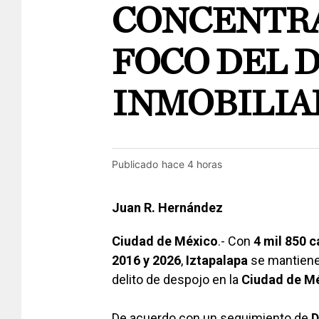
CONCENTRA
FOCO DEL 
INMOBILIA
Publicado
hace 4 horas
Juan R. Hernández
Ciudad de México
.- Con
4 mil 850 c
2016 y 2026
,
Iztapalapa
se mantiene 
delito de despojo en la
Ciudad de Mé
De acuerdo con un seguimiento de
D