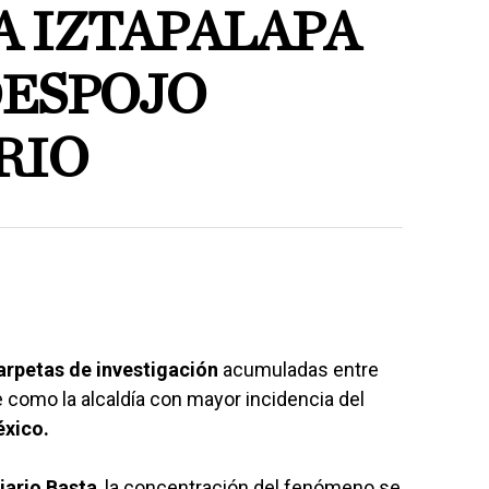
 IZTAPALAPA
DESPOJO
RIO
arpetas de investigación
acumuladas entre
como la alcaldía con mayor incidencia del
xico.
iario Basta
, la concentración del fenómeno se