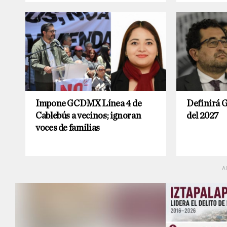
Impone GCDMX Línea 4 de
Definirá 
Cablebús a vecinos; ignoran
del 2027
voces de familias
A