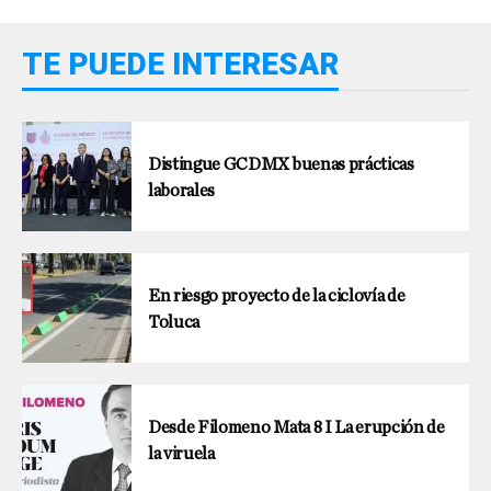
TE PUEDE INTERESAR
Distingue GCDMX buenas prácticas
laborales
En riesgo proyecto de la ciclovía de
Toluca
Desde Filomeno Mata 8 I La erupción de
la viruela