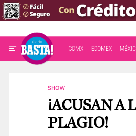
CDMX
EDOMEX
MÉXIC
SHOW
¡ACUSAN A 
PLAGIO!