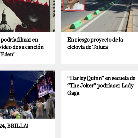
podría filmar en
En riesgo proyecto de la
video de su canción
ciclovía de Toluca
 Eden’
“Harley Quinn” en secuela de
“The Joker” podría ser Lady
Gaga
24, BRILLA!