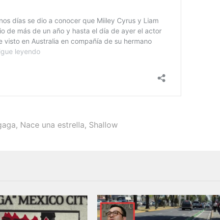
gaga
,
Nace una estrella
,
Shallow