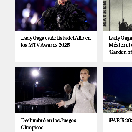
Lady Gaga es Artista del Año en
Lady Gaga 
los MTV Awards 2025
México el 
‘Garden of
Deslumbró en los Juegos
¡PARÍS 20
Olímpicos