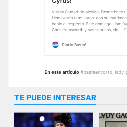
En este artículo
#bastaencorto
,
lady 
TE PUEDE INTERESAR