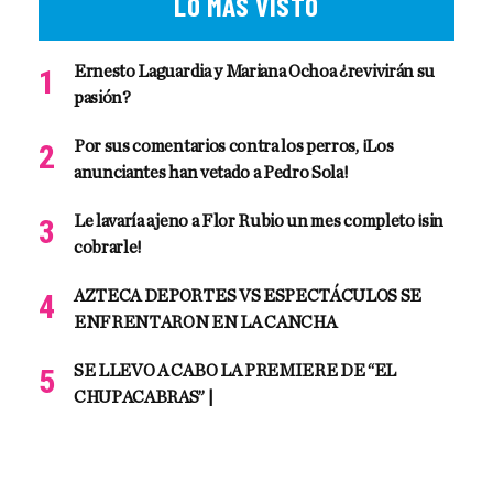
LO MÁS VISTO
Ernesto Laguardia y Mariana Ochoa ¿revivirán su
pasión?
Por sus comentarios contra los perros, ¡Los
anunciantes han vetado a Pedro Sola!
Le lavaría ajeno a Flor Rubio un mes completo ¡sin
cobrarle!
AZTECA DEPORTES VS ESPECTÁCULOS SE
ENFRENTARON EN LA CANCHA
SE LLEVO A CABO LA PREMIERE DE “EL
CHUPACABRAS” |