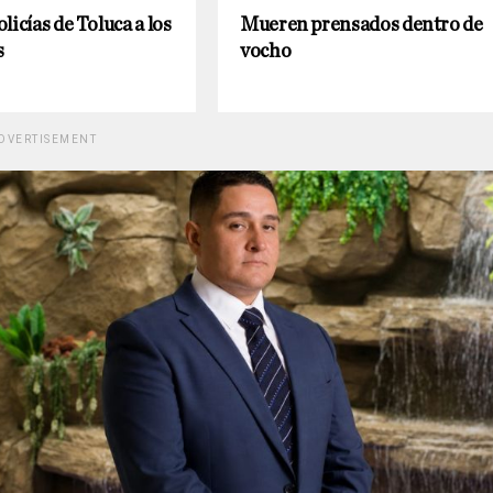
licías de Toluca a los
Mueren prensados dentro de
s
vocho
DVERTISEMENT