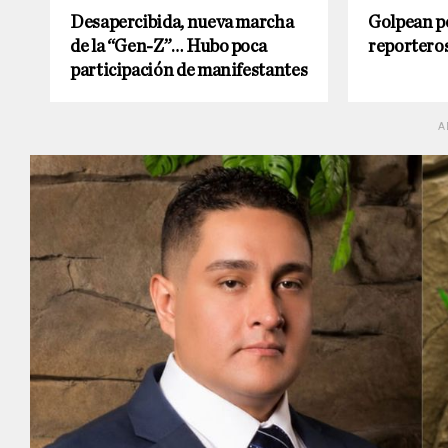
Desapercibida, nueva marcha
Golpean po
de la “Gen-Z”… Hubo poca
reportero
participación de manifestantes
A