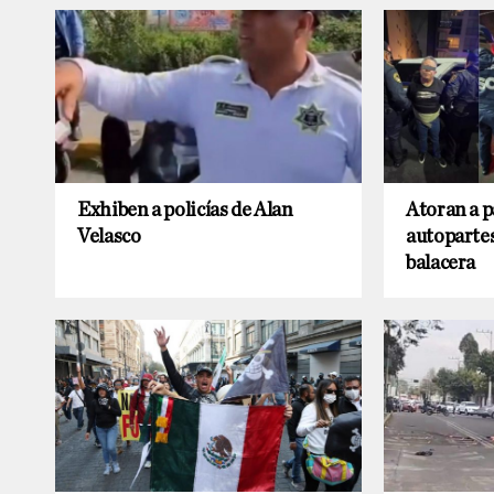
Exhiben a policías de Alan
Atoran a p
Velasco
autopartes
balacera