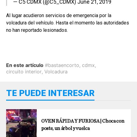
— C5 CDMX (@C5_CDMX)
June 21, 2019
Al lugar acudieron servicios de emergencia por la
volcadura del vehículo. Hasta el momento las autoridades
no han reportado lesionados.
En este artículo
#bastaencorto
,
cdmx
,
circuito interior
,
Volcadura
TE PUEDE INTERESAR
OVEN RÁPIDA Y FURIOSA | Choca con
poste, un árbol y vuelca