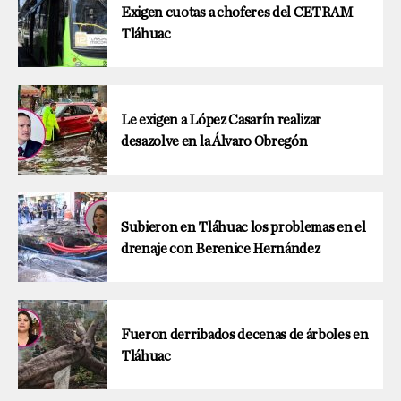
Exigen cuotas a choferes del CETRAM
Tláhuac
Le exigen a López Casarín realizar
desazolve en la Álvaro Obregón
Subieron en Tláhuac los problemas en el
drenaje con Berenice Hernández
Fueron derribados decenas de árboles en
Tláhuac