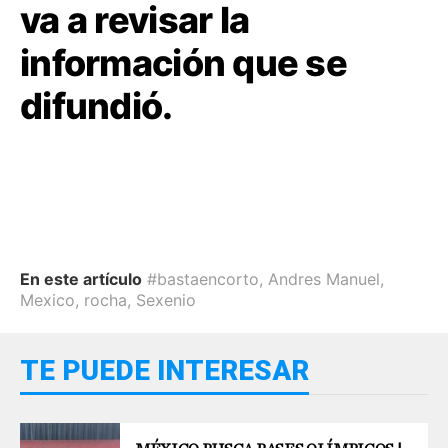
va a revisar la
información que se
difundió.
En este artículo
#bastaencorto
,
Andres Manuel
,
Mexico
,
rocha
,
Sexenio
TE PUEDE INTERESAR