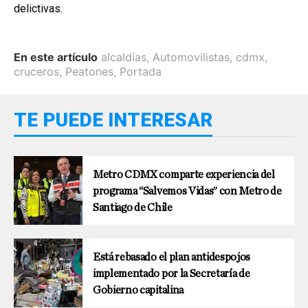
delictivas.
En este artículo
alcaldías
,
Automovilistas
,
cdmx
,
cruceros
,
Peatones
,
Portada
TE PUEDE INTERESAR
Metro CDMX comparte experiencia del
programa “Salvemos Vidas” con Metro de
Santiago de Chile
Está rebasado el plan antidespojos
implementado por la Secretaría de
Gobierno capitalina