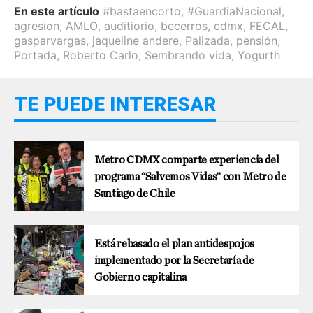
En este artículo
#bastaencorto
,
#GuardiaNacional
,
agresion
,
AMLO
,
auditiorio
,
becerros
,
cdmx
,
FECAL
,
gasparvargas
,
jaqueline andere
,
Palizada
,
pensión
,
Portada
,
Roberto Carlo
,
Sembrando vida
,
Yogurth
TE PUEDE INTERESAR
Metro CDMX comparte experiencia del
programa “Salvemos Vidas” con Metro de
Santiago de Chile
Está rebasado el plan antidespojos
implementado por la Secretaría de
Gobierno capitalina