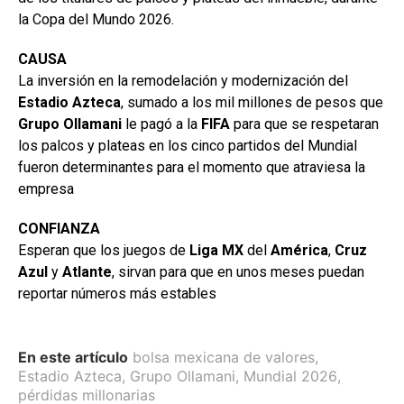
la Copa del Mundo 2026.
CAUSA
La inversión en la remodelación y modernización del
Estadio
Azteca
, sumado a los mil millones de pesos que
Grupo Ollamani
le pagó a la
FIFA
para que se respetaran
los palcos y plateas en los cinco partidos del Mundial
fueron determinantes para el momento que atraviesa la
empresa
CONFIANZA
Esperan que los juegos de
Liga MX
del
América
,
Cruz
Azul
y
Atlante
, sirvan para que en unos meses puedan
reportar números más estables
En este artículo
bolsa mexicana de valores
,
Estadio Azteca
,
Grupo Ollamani
,
Mundial 2026
,
pérdidas millonarias