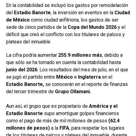
En la contabilidad se incluyó los gastos por remodelación
del
Estadio Banorte
, la inversión en eventos en la
Ciudad
de México
como ciudad anfitriona, los gastos de ser
sede de cinco partidos de la
Copa del Mundo 2026
y el
déficit que creó el conflicto con los titulares de palcos y
plateas del inmueble.
La cifra podría aumentar
255.9 millones más
, debido a
que sólo se ha tomado en cuenta la contabilidad hasta
junio del
2026
. Los resultados del mes de julio, en el que
se jugó el partido entre
México
e
Inglaterra
en el
Estadio Banorte,
se conocerán en el reporte de finanzas
del tercer trimestre de
Grupo Ollamani.
Aun así, el grupo que es propietario de
América y el
Estadio Banorte
supo amortiguar golpes financieros
como el pago de más de mil millones de pesos
(62.4
millones de pesos)
a la
FIFA
, para respetar los lugares
de los titulares de palcos y plateas del inmueble, durante