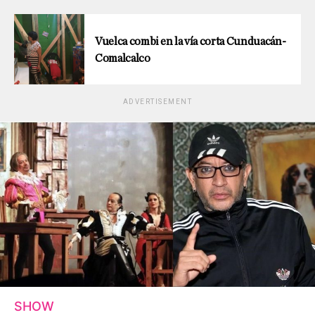
Vuelca combi en la vía corta Cunduacán-
Comalcalco
ADVERTISEMENT
SHOW