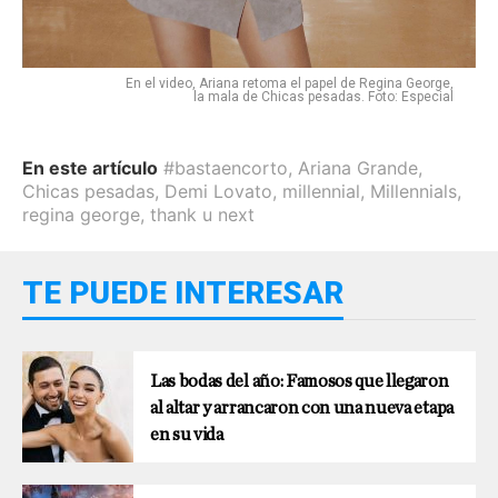
En el video, Ariana retoma el papel de Regina George,
la mala de Chicas pesadas. Foto: Especial
En este artículo
#bastaencorto
,
Ariana Grande
,
Chicas pesadas
,
Demi Lovato
,
millennial
,
Millennials
,
regina george
,
thank u next
TE PUEDE INTERESAR
Las bodas del año: Famosos que llegaron
al altar y arrancaron con una nueva etapa
en su vida