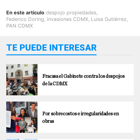
En este artículo
despojo propiedades
,
Federico Doring
,
invasiones CDMX
,
Luisa Gutiérrez
,
PAN CDMX
TE PUEDE INTERESAR
Fracasa el Gabinete contra los despojos
de la CDMX
Por sobrecostos e irregularidades en
obras