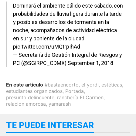
Dominará el ambiente cálido este sábado, con
probabilidades de lluvia ligera durante la tarde
y posibles desarrollos de tormenta en la
noche, acompañados de actividad eléctrica
en sur y poniente de la ciudad.
pic.twitter.com/uMQtrpIhAd
— Secretaría de Gestión Integral de Riesgos y
PC (@SGIRPC_CDMX)
September 1, 2018
En este artículo
#bastaencorto
,
el yordi
,
estéticas
,
estudiantes organizados
,
Portada
,
presunto delincuente
,
ranchería El Carmen
,
relación amorosa
,
yamarash
TE PUEDE INTERESAR